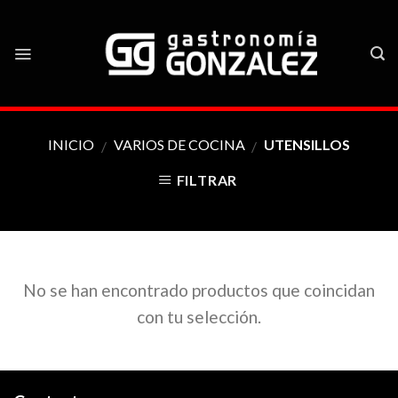
Skip
to
content
INICIO
VARIOS DE COCINA
UTENSILLOS
/
/
FILTRAR
No se han encontrado productos que coincidan
con tu selección.