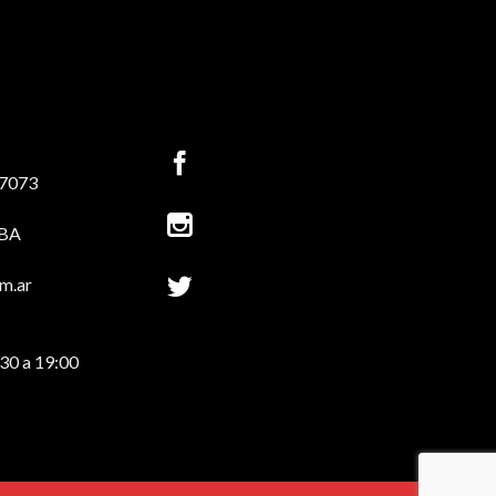
-7073
ABA
m.ar
:30 a 19:00