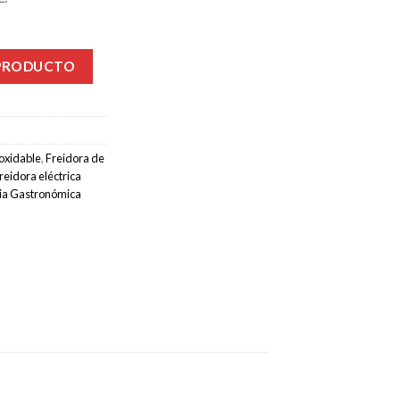
 PRODUCTO
noxidable
,
Freidora de
reidora eléctrica
ia Gastronómica